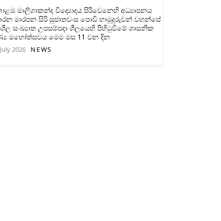
ළඹ මාලිගාකන්ද විද්‍යොදය පිරිවෙනෙහි අධ්‍යාපනය
ාරන මාරපන සිරි සුජාතවංස පොඩි හාමුදුරුවන් වහන්සේ
ිශීල සංඛ්‍යාත උපසම්පදා ශීලයෙහි පිහිටුවීමේ ශාසනික
ණ්‍ය මහෝත්සවය මෙම මස 11 වන දින
July 2026
NEWS