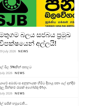
මතුගම බලය සජබය ප්‍රමුඛ
විපක්ෂයෙන් අල්ලයි!
29 July 2026
NEWS
ල් මිල 5%කින් පහලට
July 2026
NEWS
මියාවේ අමරවංස අනුනායක හිමිට දීඝායු පතා ලේ දන්දීම්
ුලු පින්කම් රැසක් අගෝස්තු 01දා.
July 2026
NEWS
ිල් සජිත් හමුවෙති...