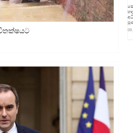
කො
හද
අධ
පු
ීවිතක්ෂයට
09 