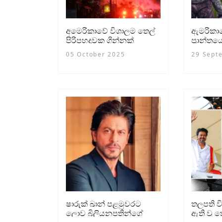
අමෙරිකාවේ විශාලම තෙල්
ඇමරිකාව
පිරිපහදුවක ගින්නක්
ප්‍රාන්
තබා ගිනි
05 October 2025
29 Sept
ෂාරුක් ඛාන් පළමුවරට
තලපති ව
ලොව බිලියනපතින්ගේ
ඇති වූ 