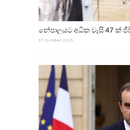
නේපාලයට අධික වැසි 47 ක් ජ
07 October 2025