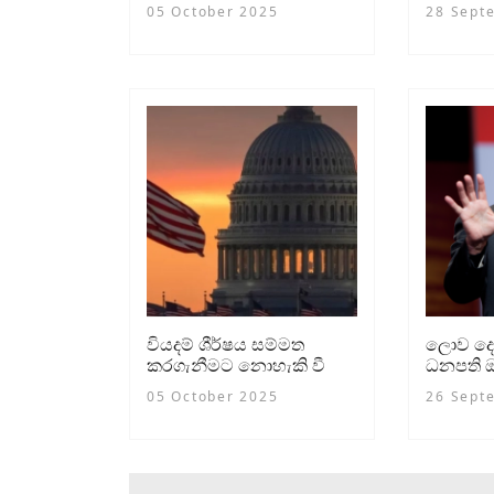
ලැයිස්තුවට
පුද්ගලයි
05 October 2025
28 Sept
50කට ත
වියදම් ශීර්ෂය සම්මත
ලොව දෙ
කරගැනීමට නොහැකි වී
ධනපති ඔ
ඇමරිකානු රාජ්‍ය සේවය
සිය ධනය
05 October 2025
26 Sept
වසා දමයි
අත්හරී