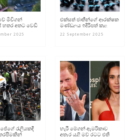
ේ මිචිගන්
එක්සත් ජාතීන්ගේ ආරක්ෂක
තයේ හතර අතට වෙඩි
මණ්ඩලය ඉදිරිපත් කළ
 තබයි - 4 ක් මරුට
සටන් විරාමය ඇමෙරිකාව
ember 2025
22 September 2025
පරාජය කරයි
ිජේගේ රැලියකදී
හැරී මේගන් ඇමරිකාව
තෙරපීමකින්
අතැර යළි මව් රටට එති