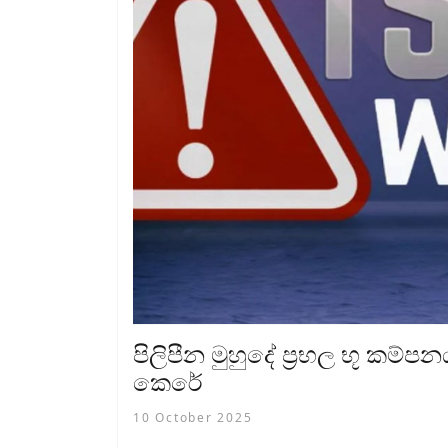
පිලිපීන මුහුදේ ප‍්‍රභල භූ කම්
කෙරේ
10 October 2025