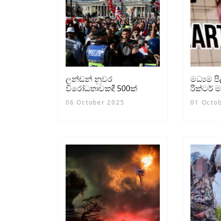
ලන්ඩන් නුවර
මධ්‍යම 
විරෝධතාවකදී 500ක්
රික්ටර්
අත්අඩංගුවට
කම්පනය
06 October 2025
01 Octo