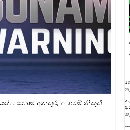
තෙ
29 
පනයක්… සුනාමි අනතුරු ඇගවීම් නිකුත්
දි
ඇත
29 
රන