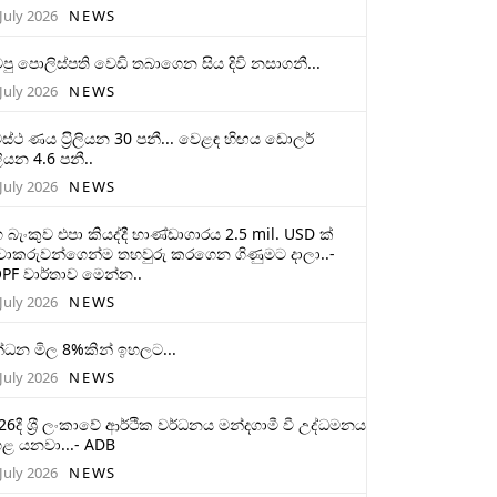
July 2026
NEWS
ටපු පොලිස්පති වෙඩි තබාගෙන සිය දිවි නසාගනී...
July 2026
NEWS
ස්ථ ණය ට‍්‍රිලියන 30 පනී... වෙළඳ හිඟය ඩොලර්
ලියන 4.6 පනී..
July 2026
NEWS
 බැංකුව එපා කියද්දී භාණ්ඩාගාරය 2.5 mil. USD ක්
චාකරුවන්ගෙන්ම තහවුරු කරගෙන ගිණුමට දාලා..-
PF වාර්තාව මෙන්න..
July 2026
NEWS
්ධන මිල 8%කින් ඉහලට...
July 2026
NEWS
26දී ශ‍්‍රී ලංකාවේ ආර්ථික වර්ධනය මන්දගාමී වී උද්ධමනය
ළ යනවා...- ADB
July 2026
NEWS