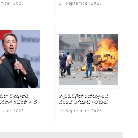
න් 31ක් මරුට:
ember 2025
21 September 2025
ුවාල
වන විශාලතම
ගැටුම්වලින් නේපාලයේ
රකල් අධිපති ලැරී
රජයේ දේපළවලට වුණු
ෙන් සියයට 95 ක්
හානිය ඩොලර් බිලියන
ember 2025
16 September 2025
එකහමාරත් පනී