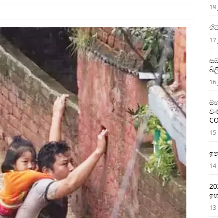
19 
හි
17 
සම
බි
16 
මහ
වං
CO
15 
ඉන
14 
20
ඉහ
13 