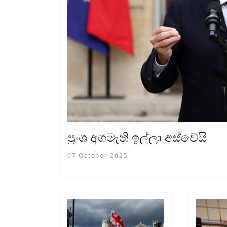
ප්‍රංශ අගමැති ඉල්ලා අස්වෙයි
07 October 2025