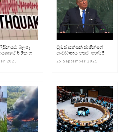
පිලිපීනයට බලපෑ
ට්‍රම්ප් එක්සත් ජාතීන්ගේ
 මාපකයේ 6.9ක භූ
සංවිධානය පතුරු ගහයි!!
ෙන් 26 මරුට
යුරෝපයට – රුසියාවට –
ber 2025
25 September 2025
ඉන්දියාවට – චීනයට සහ
ලන්ඩන් නගරාධිපතිටත්
දොස්