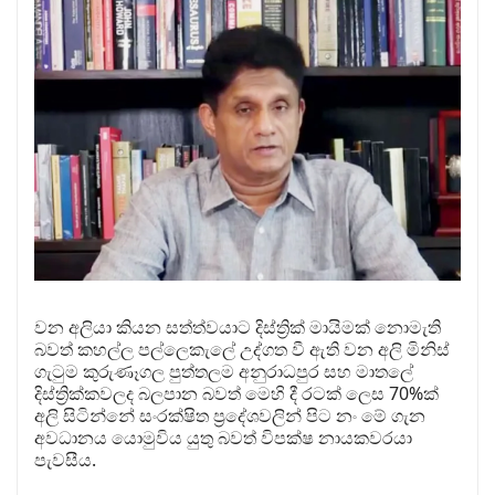
වන අලියා කියන සත්ත්වයාට දිස්ත්‍රික් මායිමක් නොමැති
බවත් කහල්ල පල්ලෙකැලේ උද්ගත වී ඇති වන අලි මිනිස්
ගැටුම කුරුණෑගල පුත්තලම අනුරාධපුර සහ මාතලේ
දිස්ත්‍රික්කවලද බලපාන බවත් මෙහි දී රටක් ලෙස 70%ක්
අලි සිටින්නේ සංරක්ෂිත ප්‍රදේශවලින් පිට නං මේ ගැන
අවධානය යොමුවිය යුතු බවත් විපක්ෂ නායකවරයා
පැවසීය.