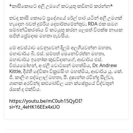
*කාසිකොටේ ⁣අලි උමගේ කටයුතු කඩිනම් කරන්න*
තවද කාසි කොටේ ප්‍රදේශයේ රේල් පාර යටින් අලි උමගක්
හැදෙන බවත් දුම්රිය දෙපාර්තමේන්තුව, RDA එක සමග
සම්බන්ධීකරණය වී කටයුතු කරන ලෙසත් විපක්ෂ නායක
සජිත් ප්‍රේමදාස මහතා පැවසීය.
මේ අවස්ථාව වෙනුවෙන් දිලුම් අලගියවන්න මහතා,
මහාචාර්ය බී. එස්. සම්පත් සෙනෙවිරත්න මහතා,
මහාචාර්ය ඉනෝක කුඩවිදානගේ, ආචාර්ය එස්.
විජයමෝහන්, අංජලී වොට්සන් මහත්මිය, Dr. Andrew
Kittle, දීප්ති දේවිකා වික්‍රමසිංහ මහත්මිය, ආචාර්ය යූ. කේ.
ජී. කාලිංග පද්මලාල් මහතා, පී. දුෂ්‍යන්ත රවීන්ද්‍ර සිල්වා,
ශානක අරවින්ද කළුබෝවිල යන ක්ෂේත්‍රයේ විද්වතුන්
රැසක් ද එක්විය.
https://youtu.be/mC0uh15QyDI?
si=Yz_4eHK16EEx4xUO