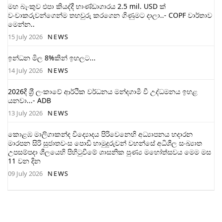
මහ බැංකුව එපා කියද්දී භාණ්ඩාගාරය 2.5 mil. USD ක්
වංචාකරුවන්ගෙන්ම තහවුරු කරගෙන ගිණුමට දාලා..- COPF වාර්තාව
මෙන්න..
15 July 2026
NEWS
ඉන්ධන මිල 8%කින් ඉහලට...
14 July 2026
NEWS
2026දී ශ‍්‍රී ලංකාවේ ආර්ථික වර්ධනය මන්දගාමී වී උද්ධමනය ඉහළ
යනවා...- ADB
13 July 2026
NEWS
කොළඹ මාලිගාකන්ද විද්‍යොදය පිරිවෙනෙහි අධ්‍යාපනය හදාරන
මාරපන සිරි සුජාතවංස පොඩි හාමුදුරුවන් වහන්සේ අධිශීල සංඛ්‍යාත
උපසම්පදා ශීලයෙහි පිහිටුවීමේ ශාසනික පුණ්‍ය මහෝත්සවය මෙම මස
11 වන දින
09 July 2026
NEWS