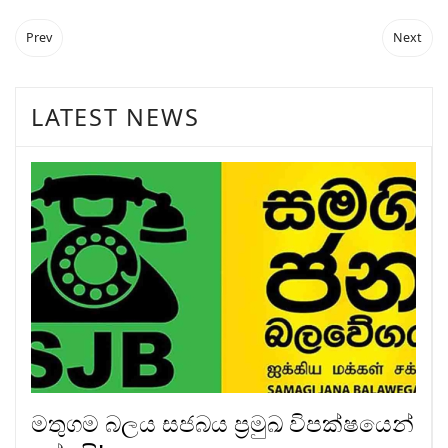
Prev
Next
LATEST NEWS
මතුගම බලය සජබය ප්‍රමුඛ විපක්ෂයෙන්