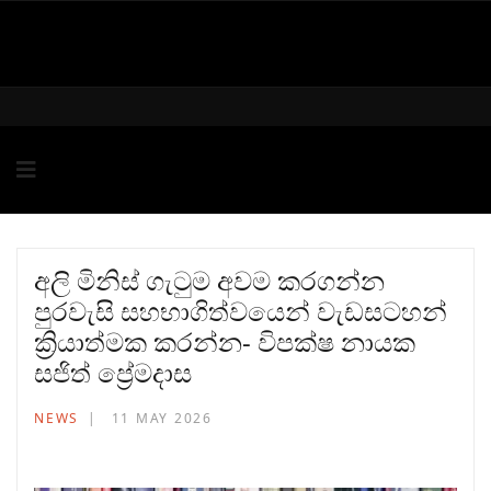
අලි මිනිස් ගැටුම අවම කරගන්න
පුරවැසි සහභාගිත්වයෙන් වැඩසටහන්
ක්‍රියාත්මක කරන්න- විපක්ෂ නායක
සජිත් ප්‍රේමදාස
NEWS
11 MAY 2026