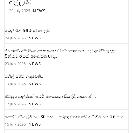
අල්ලයි!
29 July 2026
NEWS
තෙල් මිල 5%කින් පහලට
29 July 2026
NEWS
දිමියාවේ අමරවංස අනුනායක හිමිට දීඝායු පතා ලේ දන්දීම් ඇතුලු
පින්කම් රැසක් අගෝස්තු 01දා.
29 July 2026
NEWS
රනිල් සජිත් හමුවෙති...
19 July 2026
NEWS
හිටපු පොලිස්පති වෙඩි තබාගෙන සිය දිවි නසාගනී...
17 July 2026
NEWS
සමස්ථ ණය ට‍්‍රිලියන 30 පනී... වෙළඳ හිඟය ඩොලර් බිලියන 4.6 පනී..
16 July 2026
NEWS