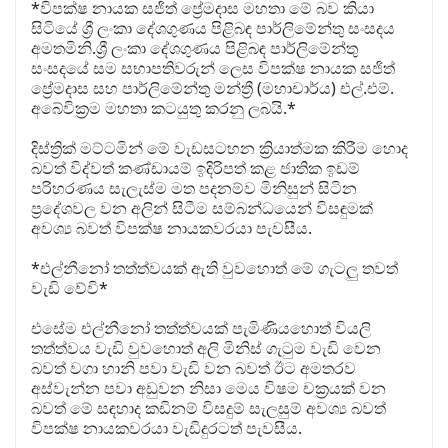
*විපක්ෂ නායක සජිත් ප්‍රේමදාස මහතා මේ බව කියා
සිටියේ ශ්‍රී ලංකා දේශගුණය පිළිබඳ පාර්ලිමේන්තු සංසදය
අමතමිනි.ශ්‍රී ලංකා දේශගුණය පිළිබඳ පාර්ලිමේන්තු
සංසදයේ සම සභාපතිවරුන් ලෙස විපක්ෂ නායක සජිත්
ප්‍රේමදාස සහ පාර්ලිමේන්තු මන්ත්‍රී (මහාචාර්ය) එල්.එම්.
අබේවික්‍රම මහතා කටයුතු කරනු ලබයි.*
දිස්ත්‍රික් මට්ටමින් මේ වැඩසටහන ක්‍රියාත්මක කිරීම හොද
බවත් විද්වත් කණ්ඩායම් ඉදිරිපත් කළ ජාතික ඉඩම්
පරිහරණය සැලැස්ම මත පදනම්ව මිනිසුන් සිටින
ප්‍රදේශවල වන අලින් සිටීම සම්බන්ධයෙන් විසඳුමක්
අවශ්‍ය බවත් විපක්ෂ නායකවරයා පැවසීය.
*එල්නීනෝ තත්ත්වයක් ඇති වුවහොත් මේ ගැටලු තවත්
වැඩි වේවි*
එසේම එල්නීනෝ තත්ත්වයක් පැමිණියහොත් වියලි
තත්ත්වය වැඩි වුවහොත් අලි මිනිස් ගැටුම වැඩි වෙන
බවත් වගා හානි පවා වැඩි වන බවත් ඊට අමතරව
අස්වැන්න පවා අඩුවන නිසා මෙය විෂම චක්‍රයක් වන
බවත් මේ සඳහාද කඩිනම් විසදුම් සැලසුම් අවශ්‍ය බවත්
විපක්ෂ නායකවරයා වැඩිදුරටත් පැවසීය.