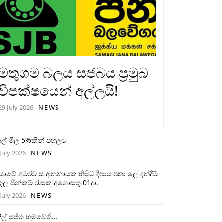
මතුගම බලය සජබය ප්‍රමුඛ
විපක්ෂයෙන් අල්ලයි!
29 July 2026
NEWS
ල් මිල 5%කින් පහලට
July 2026
NEWS
මියාවේ අමරවංස අනුනායක හිමිට දීඝායු පතා ලේ දන්දීම්
ුලු පින්කම් රැසක් අගෝස්තු 01දා.
July 2026
NEWS
ිල් සජිත් හමුවෙති...