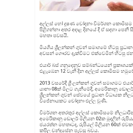
අල්ලස් හෝ දූෂණ චෝදනා විමර්ශන කොමිසම හම
පිළිගන්නා අතර අදාළ දිනයේ දී ඒ සඳහා පෙනී ස
මහතා පවසයි.
මියගිය ශ්‍රීලන්කන් ගුවන් සමාගමේ හිටපු ප්‍
අවසන් ගෞරව දැක්වීමට එක්වෙමින් හිටපු ජ
එයාර් බස් ගනුදෙනුව සම්බන්ධයෙන් ප්‍රකාශයක
එළැඹෙන 12 වැනි දින අල්ලස් කොමිසම හමුවේ පෙ
2013 වසරේදී ශ්‍රී ලන්කන් ගුවන් සමාගමට එයා
යානා 08ක් මිලට ගැනීමේදී, අමෙරිකානු ඩොලර
ශ්‍රීලන්කන් ගුවන් සේවයේ ප්‍රධාන විධායක නි
විජේනායකට චෝදනා එල්ල වුණි.
විමර්ශන අතරතුර අල්ලස් කොමිසමේ නිලධාර
අමෙරිකානු ඩොලර් මිලියන 02ක මුදලින් රුපියල්
ජයරත්න මහතාටද, රුපියල් මිලියන 60ක් එවක
කපිල චන්ද්‍රසේන පැවසූ බවය.