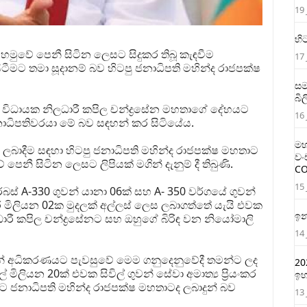
19 
හි
ුවේ පෙනී සිටින ලෙසට සිදුකර තිබූ කැඳවීම
17 
ිටීමට තමා සූදානම් බව හිටපු ජනාධිපති මහින්ද රාජපක්ෂ
සම
බි
රධාන විධායක නිලධාරී කපිල චන්ද්‍රසේන මහතාගේ දේහයට
16 
නාධිපතිවරයා මේ බව සඳහන් කර සිටියේය.
මහ
් ලබාදීම සඳහා හිටපු ජනාධිපති මහින්ද රාජපක්ෂ මහතාට
වං
නී සිටින ලෙසට ලිපියක් මගින් දැනුම් දී තිබුණි.
CO
15 
ර්බස් A-330 ගුවන් යානා 06ක් සහ A- 350 වර්ගයේ ගුවන්
් මිලියන 02ක මුදලක් අල්ලස් ලෙස ලබාගත්තේ යැයි එවක
ඉන
ලධාරී කපිල චන්ද්‍රසේනට සහ ඔහුගේ බිරිඳ වන නියෝමාලි
14 
ින් අධිකරණයට පැවසුවේ මෙම ගනුදෙනුවේදී තමන්ට ලද
20
 මිලියන 20ක් එවක සිවිල් ගුවන් සේවා අමාත්‍ය ප්‍රියංකර
ඉහ
ට ජනාධිපති මහින්ද රාජපක්ෂ මහතාටද ලබාදුන් බව
13 