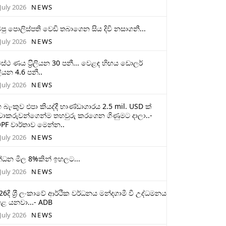
July 2026
NEWS
ටපු පොලිස්පති වෙඩි තබාගෙන සිය දිවි නසාගනී...
July 2026
NEWS
ස්ථ ණය ට‍්‍රිලියන 30 පනී... වෙළඳ හිඟය ඩොලර්
ලියන 4.6 පනී..
July 2026
NEWS
 බැංකුව එපා කියද්දී භාණ්ඩාගාරය 2.5 mil. USD ක්
චාකරුවන්ගෙන්ම තහවුරු කරගෙන ගිණුමට දාලා..-
PF වාර්තාව මෙන්න..
July 2026
NEWS
්ධන මිල 8%කින් ඉහලට...
July 2026
NEWS
26දී ශ‍්‍රී ලංකාවේ ආර්ථික වර්ධනය මන්දගාමී වී උද්ධමනය
ළ යනවා...- ADB
July 2026
NEWS