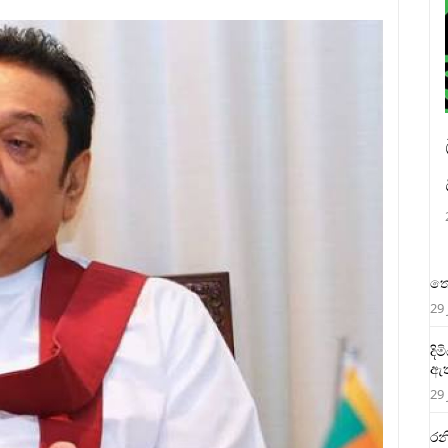
තෙ
29 
දි
ඇත
29 
රන