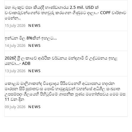
මහ බැංකුව එපා කියද්දී භාණ්ඩාගාරය 2.5 mil. USD ක්
වංචාකරුවන්ගෙන්ම තහවුරු කරගෙන ගිණුමට දාලා..- COPF වාර්තාව
මෙන්න..
15 July 2026
NEWS
ඉන්ධන මිල 8%කින් ඉහලට...
14 July 2026
NEWS
2026දී ශ‍්‍රී ලංකාවේ ආර්ථික වර්ධනය මන්දගාමී වී උද්ධමනය ඉහළ
යනවා...- ADB
13 July 2026
NEWS
කොළඹ මාලිගාකන්ද විද්‍යොදය පිරිවෙනෙහි අධ්‍යාපනය හදාරන
මාරපන සිරි සුජාතවංස පොඩි හාමුදුරුවන් වහන්සේ අධිශීල සංඛ්‍යාත
උපසම්පදා ශීලයෙහි පිහිටුවීමේ ශාසනික පුණ්‍ය මහෝත්සවය මෙම මස
11 වන දින
09 July 2026
NEWS