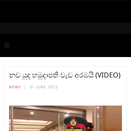
නව යුද හමුදාපති වැඩ අරඹයි (VIDEO)
NEWS
01 JUNE 2022