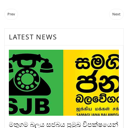
Prev
Next
LATEST NEWS
මතුගම බලය සජබය ප්‍රමුඛ විපක්ෂයෙන්