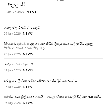
අල්ලයි!
29 July 2026
NEWS
තෙල් මිල 5%කින් පහලට
29 July 2026
NEWS
දිමියාවේ අමරවංස අනුනායක හිමිට දීඝායු පතා ලේ දන්දීම් ඇතුලු
පින්කම් රැසක් අගෝස්තු 01දා.
29 July 2026
NEWS
රනිල් සජිත් හමුවෙති...
19 July 2026
NEWS
හිටපු පොලිස්පති වෙඩි තබාගෙන සිය දිවි නසාගනී...
17 July 2026
NEWS
සමස්ථ ණය ට‍්‍රිලියන 30 පනී... වෙළඳ හිඟය ඩොලර් බිලියන 4.6 පනී..
16 July 2026
NEWS