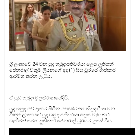
ශ්‍රී ලංකාවේ 24 වන යුද හමුදාපතිවරයා ලෙස ලුතිතන්
ජෙනරාල් විකුම් ලියනගේ අද (1) සිය ධූරයේ රාජකාරි
ආරම්භ කරනු ලැබීය.
ඒ යුධ හමුදා මූලස්ථානයේදියි.
යුද හමුදාවේ දැනට සිටින ජ්‍යෙෂ්ටතම නිලදාරියා වන
විකුම් ලියනගේ යුද හමුදාපතිවරයා ලෙස වැඩ බාර
ගැනීමත් සමඟ ලුතිනන් ජෙනරාල් ධුරයට උසස් විය.