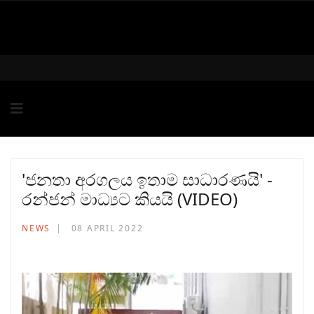
'ජනතා අරගලය ඉතාම සාධාරණයි' -
රන්ජන් මාධ්‍යට කියයි (VIDEO)
NEWS
08 APRIL 2022