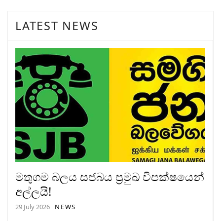
LATEST NEWS
මතුගම බලය සජබය ප්‍රමුඛ විපක්ෂයෙන්
අල්ලයි!
29 July 2026
NEWS