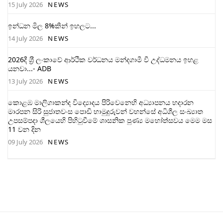
15 July 2026
NEWS
ඉන්ධන මිල 8%කින් ඉහලට...
14 July 2026
NEWS
2026දී ශ‍්‍රී ලංකාවේ ආර්ථික වර්ධනය මන්දගාමී වී උද්ධමනය ඉහළ
යනවා...- ADB
13 July 2026
NEWS
කොළඹ මාලිගාකන්ද විද්‍යොදය පිරිවෙනෙහි අධ්‍යාපනය හදාරන
මාරපන සිරි සුජාතවංස පොඩි හාමුදුරුවන් වහන්සේ අධිශීල සංඛ්‍යාත
උපසම්පදා ශීලයෙහි පිහිටුවීමේ ශාසනික පුණ්‍ය මහෝත්සවය මෙම මස
11 වන දින
09 July 2026
NEWS