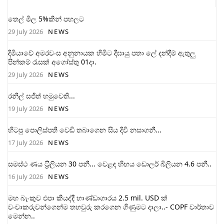
තෙල් මිල 5%කින් පහලට
29 July 2026
NEWS
දිමියාවේ අමරවංස අනුනායක හිමිට දීඝායු පතා ලේ දන්දීම් ඇතුලු
පින්කම් රැසක් අගෝස්තු 01දා.
29 July 2026
NEWS
රනිල් සජිත් හමුවෙති...
19 July 2026
NEWS
හිටපු පොලිස්පති වෙඩි තබාගෙන සිය දිවි නසාගනී...
17 July 2026
NEWS
සමස්ථ ණය ට‍්‍රිලියන 30 පනී... වෙළඳ හිඟය ඩොලර් බිලියන 4.6 පනී..
16 July 2026
NEWS
මහ බැංකුව එපා කියද්දී භාණ්ඩාගාරය 2.5 mil. USD ක්
වංචාකරුවන්ගෙන්ම තහවුරු කරගෙන ගිණුමට දාලා..- COPF වාර්තාව
මෙන්න..