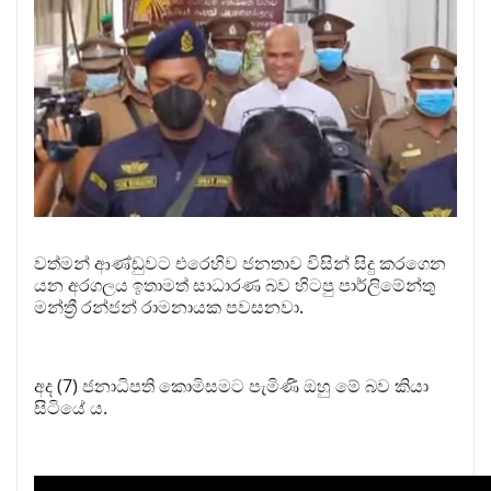
වත්මන් ආණ්ඩුවට එරෙහිව ජනතාව විසින් සිදු කරගෙන
යන අරගලය ඉතාමත් සාධාරණ බව හිටපු පාර්ලිමේන්තු
මන්ත්‍රී රන්ජන් රාමනායක පවසනවා.
අද (7) ජනාධිපති කොමිසමට පැමිණි ඔහු මේ බව කියා
සිටියේ ය.