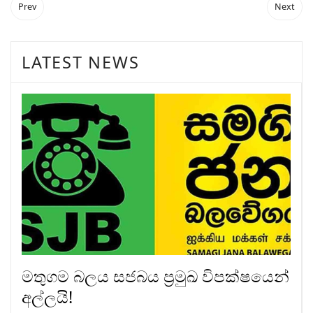
Prev
Next
LATEST NEWS
මතුගම බලය සජබය ප්‍රමුඛ විපක්ෂයෙන්
අල්ලයි!