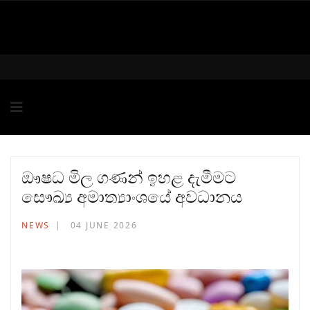
ඖෂධ මිල ගණන් ඉහළ දැමීමට
සෞඛ්‍ය අමාත්‍යාංශයේ අවධානය
NEWS
04 JUNE 2026