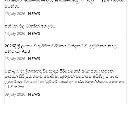
වංචාකරුවන්ගෙන්ම තහවුරු කරගෙන ගිණුමට දාලා..- COPF වාර්තාව
මෙන්න..
15 July 2026
NEWS
ඉන්ධන මිල 8%කින් ඉහලට...
14 July 2026
NEWS
2026දී ශ‍්‍රී ලංකාවේ ආර්ථික වර්ධනය මන්දගාමී වී උද්ධමනය ඉහළ
යනවා...- ADB
13 July 2026
NEWS
කොළඹ මාලිගාකන්ද විද්‍යොදය පිරිවෙනෙහි අධ්‍යාපනය හදාරන
මාරපන සිරි සුජාතවංස පොඩි හාමුදුරුවන් වහන්සේ අධිශීල සංඛ්‍යාත
උපසම්පදා ශීලයෙහි පිහිටුවීමේ ශාසනික පුණ්‍ය මහෝත්සවය මෙම මස
11 වන දින
09 July 2026
NEWS