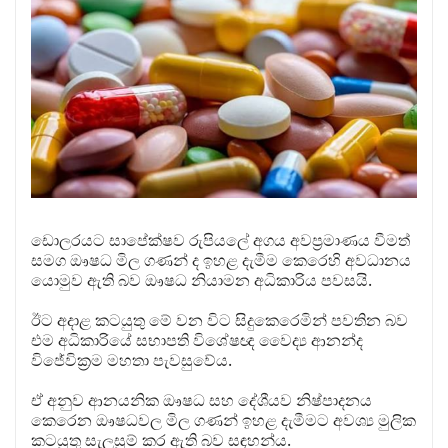
ඩොලරයට සාපේක්ෂව රුපියලේ අගය අවප්‍රමාණය වීමත්
සමග ඖෂධ මිල ගණන් ද ඉහළ දැමීම කෙරෙහි අවධානය
යොමුව ඇති බව ඖෂධ නියාමන අධිකාරිය පවසයි.
ඊට අදාළ කටයුතු මේ වන විට සිදුකෙරෙමින් පවතින බව
එම අධිකාරියේ සභාපති විශේෂඥ වෛද්‍ය ආනන්ද
විජේවික්‍රම මහතා පැවසුවේය.
ඒ අනුව ආනයනික ඖෂධ සහ දේශීයව නිෂ්පාදනය
කෙරෙන ඖෂධවල මිල ගණන් ඉහළ දැමීමට අවශ්‍ය මුලික
කටයුතු සැලසුම් කර ඇති බව සඳහන්ය.