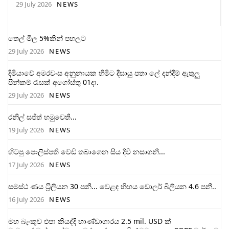
29 July 2026
NEWS
තෙල් මිල 5%කින් පහලට
29 July 2026
NEWS
දිමියාවේ අමරවංස අනුනායක හිමිට දීඝායු පතා ලේ දන්දීම් ඇතුලු
පින්කම් රැසක් අගෝස්තු 01දා.
29 July 2026
NEWS
රනිල් සජිත් හමුවෙති...
19 July 2026
NEWS
හිටපු පොලිස්පති වෙඩි තබාගෙන සිය දිවි නසාගනී...
17 July 2026
NEWS
සමස්ථ ණය ට‍්‍රිලියන 30 පනී... වෙළඳ හිඟය ඩොලර් බිලියන 4.6 පනී..
16 July 2026
NEWS
මහ බැංකුව එපා කියද්දී භාණ්ඩාගාරය 2.5 mil. USD ක්