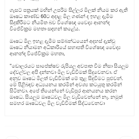
ගැසට් පත්‍රයක් මඟින් උපරිම සිල්ලර මිලක් නියම කර ඇති
ඖෂධ කාණ්ඩ 60ට අදාළ මිල ගණන් ද ඉහළ දැමීම
සිදුකිරීමට නියමිත බව විශේෂඥ වෛද්‍ය ආනන්ද
විජේවික්‍රම මහතා සඳහන් කළේය.
ඖෂධ මිල ඉහළ දැමීම සම්බන්ධයෙන් අදහස් දැක්වු
ඖෂධ නියාමන අධිකාරියේ සභාපති විශේෂඥ වෛද්‍ය
ආනන්ද විජේවික්‍රම මහතා,
"ඩොලරයට සාපේක්ෂව රුපියල අවපාත වීම නිසා සියලුම
දේවල්වල අපි දන්නවා මිල වැඩිවීමක් සිදුවෙනවා. ඒ
අනුව ඖෂධ මිලත් වැඩිවීමක් මේ තුළ සිදුවීමට පුළුවන්.
මේ පිළිබඳව අධ්‍යයනය කරමින් අවශ්‍ය කටයුතු කරමින්
සිටිනවා. අපේ තියෙන්නේ වැඩිපුර ආනයනය කරන
ඖෂධ. සියලුම ඖෂධවල මිල වැඩිවෙන්නේ නෑ. නමුත්
සමහර ඖෂධවල මිල වැඩිවීමක් සිද්ධවෙනවා