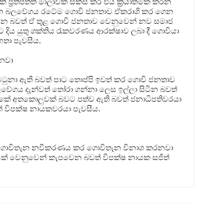
ප්‍රතිපත්ති මාලාවක් සකස් කර එය ක්‍රියාත්මක කරන
ජන බලවේගය රටේම ගොවි ජනතාව ඒකරාශි කර ගෙන
න බවත් ඒ තුළ ගොවි ජනතාව වෙනුවෙන් නව සමාජ
ියාට දිය යුතු ශක්තිය රැකවරණය ආරක්ෂාව ලබා දී ගොවියා
මහතා පැවසීය.
රනවා
ුනා ඇති බවත් පාට තොප්පි ඉවත් කර ගොවි ජනතාව
ගය දැන්වත් තෝරා ගන්නා ලෙස ඉල්ලා සිටින බවත්
 එකේ අතකොලුවක් බවට පත්ව ඇති බවත් ජනාධිපතිවරයා
් විපක්ෂ නායකවරයා පැවසීය.
ේ ගොවිතැන නවීකරණය කර ගොවිතැන විනාශ කරනවා
ියක් වෙනුවෙන් කැපවෙන බවත් විපක්ෂ නායක සජිත්