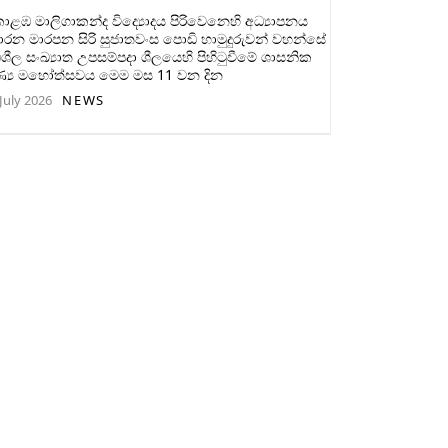
ළඹ මාලිගාකන්ද විද්‍යොදය පිරිවෙනෙහි අධ්‍යාපනය
ාරන මාරපන සිරි සුජාතවංස පොඩි හාමුදුරුවන් වහන්සේ
ිශීල සංඛ්‍යාත උපසම්පදා ශීලයෙහි පිහිටුවීමේ ශාසනික
ණ්‍ය මහෝත්සවය මෙම මස 11 වන දින
July 2026
NEWS