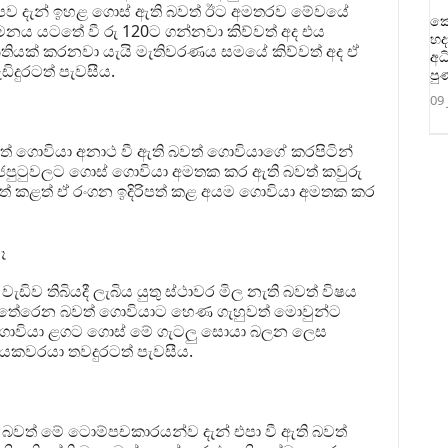
 පව දැන් ඉහළ ගොස් ඇති බවත් ඊට අමතරව මේවයේ
කො
නය යටතේ වී රු 120ට ගන්නවා කිව්වත් අද එය
හද
නීතියක් කරනවා යැයි මැතිවරණය සමයේ කිව්වත් අද ඒ
අධ
ිදුරටත් පැවසීය.
පු
09 
දත් ගොවියා අනාථ වී ඇති බවත් ගොවියාගේ කරපිටින්
 රජපුටුවලට ගොස් ගොවියා අමතක කර ඇති බවත් කවුරු
පත් කළත් ඒ රංගන ඉදිරිපත් කළ අයම ගොවියා අමතක කර
ෑ
පවා වැඩිව තිබියදී ලැබිය යුතු ස්ථාවර මිල නැති බවත් විෂය
තේරෙන බවත් ගොවියාට හෙණ ගැහුවත් මොවුන්ට
 ⁣ගොවියා ළගට ගොස් මේ ගැටලු සොයා බලන ලෙස
යකවරයා තවදුරටත් පැවසීය.
බවත් මේ ටොම්පචකාරයන්ව දැන් එපා වී ඇති බවත්