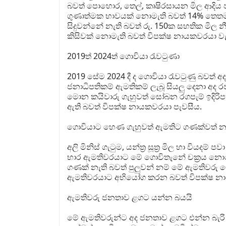
බවත් පොහොර, තෙල්, කෘෂිරසායන මිල ආදිය
ගුණාත්මක භාවයක් නොමැති බවත් 14% තෙතම
සිදුවන්නේ නැති බවත් රු. 150ක සහතික මිල 
කිසිවක් නොමැති බවත් විපක්ෂ නායකවරයා වැඩ
2019ත් 2024ත් ගොවියා රැවටුණා
2019 සේම 2024 දී ද ගොවියා රැවටුණු බවත් අ
ජනාධිපතිකම් ඇමතිකම් ලැබූ සියලු දෙනා අද
මොන කයිවාරු ගැහුවත් සෝබන රගපැම් ඉදිරි
ඇති බවත් විපක්ෂ නායකවරයා පැවසීය.
ගොවියාට හෙණ ගැහුවත් ඇමතිට ගණක්වත් න
අලි මිනිස් ගැටුම, යන්ත්‍ර සූත්‍ර මිල හා වියදම් 
භාර ඇමතිවරයාට මේ ගොවිතැනේ චක්‍රය නො
ගණක් නැති බවත් පුලුවන් නම් මේ ඇමතිවරු
ඇමතිවරයාට අභියෝග කරන බවත් විපක්ෂ නා
ඇමතිවරු ජනතාව ළගට යන්න බයයි
මේ ඇමතිවරුන්ට අද ජනතාව ළගට එන්න බැරි 