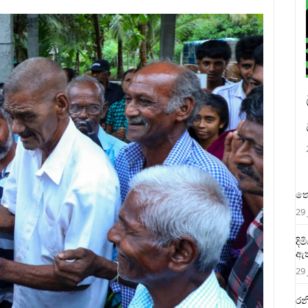
තෙ
29 
දි
ඇත
29 
රන