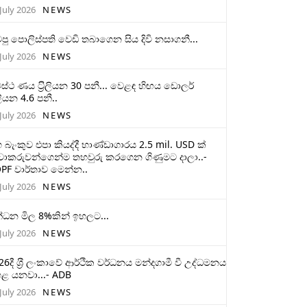
July 2026
NEWS
ටපු පොලිස්පති වෙඩි තබාගෙන සිය දිවි නසාගනී...
July 2026
NEWS
ස්ථ ණය ට‍්‍රිලියන 30 පනී... වෙළඳ හිඟය ඩොලර්
ලියන 4.6 පනී..
July 2026
NEWS
 බැංකුව එපා කියද්දී භාණ්ඩාගාරය 2.5 mil. USD ක්
චාකරුවන්ගෙන්ම තහවුරු කරගෙන ගිණුමට දාලා..-
PF වාර්තාව මෙන්න..
July 2026
NEWS
්ධන මිල 8%කින් ඉහලට...
July 2026
NEWS
26දී ශ‍්‍රී ලංකාවේ ආර්ථික වර්ධනය මන්දගාමී වී උද්ධමනය
ළ යනවා...- ADB
July 2026
NEWS