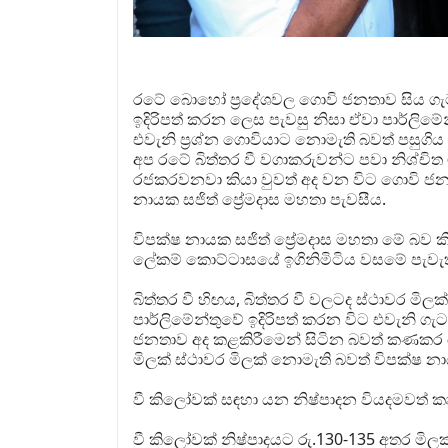
රටේ බොහෝ ප්‍රදේශවල ගොවි ජනතාව සිය ගැටල
ඉදිරිපත් කරන ලෙස පැවසු නිසා ඒවා පාර්ලිමේ
එවැනි ප්‍රශ්න ගොවියාට නොමැති බවත් පසුගිය
අප රටේ බිත්තර වී වගාකරුවන්ට පවා නිශ්චි
රජකරවනවා කියා වුවත් අද වන විට ගොවි ජන
නායක සජිත් ප්‍රේමදාස මහතා පැවසීය.
විපක්ෂ නායක සජිත් ප්‍රේමදාස මහතා මේ බ
ලේකම් කොට්ටාසයේ ඉගිනිමිටිය වසමේ පැවැත
බිත්තර වී හිඟය, බිත්තර වී වලටද ස්ථාවර ම
පාර්ලිමේන්තුවේ ඉදිරිපත් කරන විට එවැනි ග
ජනතාව අද කළකිරීමෙන් සිටින බවත් කණකර
මිලක් ස්ථාවර මිලක් නොමැති බවත් විපක්ෂ 
වී කිලෝවක් සඳහා යන නිෂ්පාදන වියදමවත් ක
වී කිලෝවක් නිෂ්පාදයට රු.130-135 අතර මිල