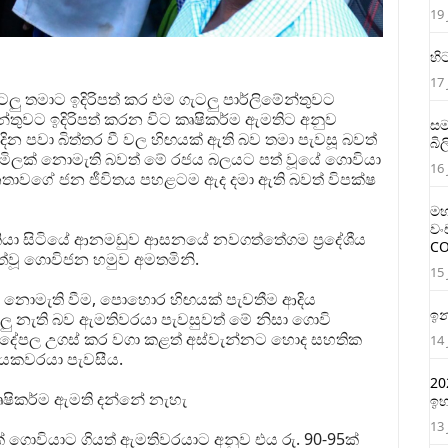
19 
හි
17 
ු තමාට ඉදිරිපත් කර එම ගැටලු පාර්ලිමේන්තුවට
න්තුවට ඉදිරිපත් කරන විට කෘෂිකර්ම ඇමතිට අනුව
සම
 දින පවා බිත්තර වී වල හිඟයක් ඇති බව තමා පැවසූ බවත්
බි
ත මිලක් නොමැති බවත් මේ රජය බලය⁣ට පත් වූයේ ගොවියා
16 
තාවගේ ජන ජීවිතය පහළටම ඇද දමා ඇති බවත් විපක්ෂ
මහ
වං
ව කියා සිටියේ ආනමඩුව ආසනයේ නවගත්තේගම ප්‍රදේශීය
CO
්වූ ගොවිජන හමුව අමතමිනි.
15 
ිලක් නොමැති වීම, පොහොර හිඟයක් පැවතීම ආදිය
ඉන
ැටලු නැති බව ඇමතිවරයා පැවසුවත් මේ නිසා ගොවි
 දේපල උගස් කර වගා කළත් අස්වැන්නට හොද සහතික
14 
නායකවරයා පැවසීය.
20
ෘෂිකර්ම ඇමති දන්නේ නැහැ
ඉහ
13 
ක් ගොවියාට ගියත් ඇමතිවරයාට අනුව එය රු. 90-95ක්