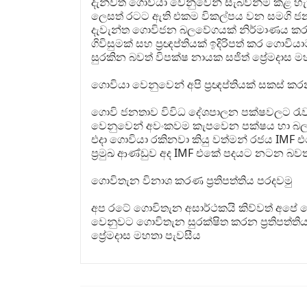
දැන්වත් ගොවියා වෙනුවෙන් සැබවින්ම කළ හැකි 
ලෙසත් රටට ඇති එකම විකල්පය වන සමගි 
දැවැන්ත ගොවිජන බලවේගයක් නිර්මාණය කර
ගිවිසුමක් සහ ප්‍රඥප්තියක් ඉදිරිපත් කර ගොව
සුරකින බවත් විපක්ෂ නායක සජිත් ප්‍රේමදාස 
ගොවියා වෙනුවෙන් අපි ප්‍රඥප්තියක් සකස් ක
ගොවි ජනතාව විවිධ දේශපාලන පක්ෂවලට රැවට
වෙනුවෙන් අවංකවම කැපවෙන පක්ෂය හා බලවේ
එදා ගොවියා රකිනවා කියු වත්මන් රජය IMF
ප්‍රමුඛ ආණ්ඩුව අද IMF එකේ පදයට නටන බවත
ගොවිතැන විනාශ කරණ ප්‍රතිපත්තිය පරදවමු
අප රටේ ගොවිතැන අසාර්ථකයි කිව්වත් අප
වෙනුවට ගොවිතැන සුරක්ෂිත කරන ප්‍රතිපත්ත
ප්‍රේමදාස මහතා පැවසීය