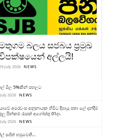
මතුගම බලය සජබය ප්‍රමුඛ
විපක්ෂයෙන් අල්ලයි!
29 July 2026
NEWS
ල් මිල 5%කින් පහලට
July 2026
NEWS
මියාවේ අමරවංස අනුනායක හිමිට දීඝායු පතා ලේ දන්දීම්
ුලු පින්කම් රැසක් අගෝස්තු 01දා.
July 2026
NEWS
ිල් සජිත් හමුවෙති...