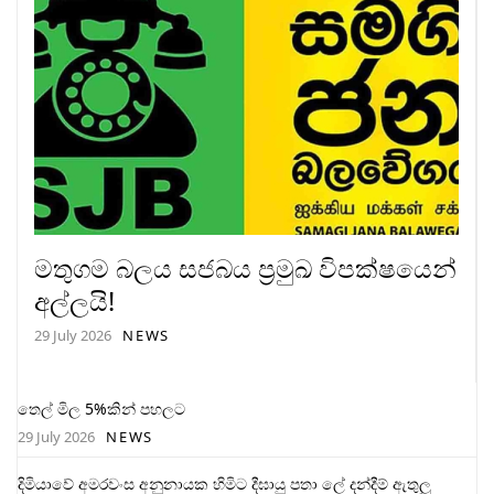
මතුගම බලය සජබය ප්‍රමුඛ විපක්ෂයෙන්
අල්ලයි!
29 July 2026
NEWS
තෙල් මිල 5%කින් පහලට
29 July 2026
NEWS
දිමියාවේ අමරවංස අනුනායක හිමිට දීඝායු පතා ලේ දන්දීම් ඇතුලු