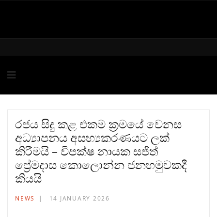
රජය සිදු කළ එකම ක්‍රමයේ වෙනස
අධ්‍යාපනය අසභ්‍යකරණයට ලක්
කිරීමයි – විපක්ෂ නායක සජිත්
ප්‍රේමදාස කොලොන්න ජනහමුවකදී
කියයි
NEWS
14 JANUARY 2026