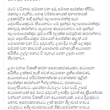
රටේ වටිනාම සම්පත වන දරු සම්පත ආරක්ෂා කිරීම,
රැකබලා ගැනීම, හොඳ වර්තමානයක් අනාගතයක්
උදාකරලීම ආදී සුන්දර බලාපොරොත්තු සෑම
දෙමාපියෙකුටම තියෙනවා. මේ සුන්දර බලාපොරොත්තුව
තහවුරු කරන්නට සැවොම කැපවෙනවා. මේ සුන්දර
බලාපොරොත්තුව සුවිශේෂී ඉලක්ක සම්පූර්ණ කරගන්නට
සෑම දෙමාපියෙකුම රජයෙන් අපේක්ෂා කළත් මේ
මොහොත වන විට දරුවන්ට ලබා දිය හැකි ලොකුම
සම්පත වන කාටවත් සොරාගත නොහැකි අධ්‍යාපන
අයිතිය උල්ලංඝනය වී පැහැර ගෙන උදුරා ගෙන
තිබෙනවා.
ළමා මනස විකෘති කරන අසභ්‍යකරණයකට අධ්‍යාපන
අයිතිය ලක්කර ඇති බවත් අධ්‍යාපන ප්‍රතිසංස්කරණ,
අධ්‍යාපනයේ පරිවර්තනාත්මක වෙනස්කම් තුළින්
අපේක්ෂා කරන්නේ ෆින්ලන්තයට, ජපානයට,
මැලේසියාවට, යුරෝපා රටවලට වඩා වැඩි උසස්
අධ්‍යාපනයක් අප රටේ දරුවන් ලබාදීම වුවත් අද ක්‍රියාත්මක
වන්නේ මනස විකෘති වන අධ්‍යාපනයක්. මෙය දියුණුවට
නොව අසභ්‍යකරණයට ලක් කරන ශීලාචාර භාවය
වෙනුවට අශීලාචාරභාවයත් ශිෂ්ටසම්පන්න භාවය