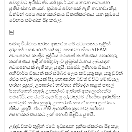
වෙනුවට අශිෂ්ටත්වයත් ප්‍රවර්ධනය කරන අධ්‍යාපන
ප්‍රතිසංස්කරණයක්. ක්‍රමයේ වෙනසක් ඇති කරනවා කියූ
වත්මන් රජය අසභ්‍යකරණය විකෘතිකරණය යන ක්‍රමයේ
වෙනස පමණක් සිදු කරලා.
￼
තමාද විශ්වාස කරන ආකාරය මේ අධ්‍යාපනය තුළින්
දරුවන්ට සාධාරණයක් ඉටු නොවන නිසා STEAM
අධ්‍යාපනය කෘත්‍රීම බුද්ධිය රොබෝ තාක්ෂණය තොරතුරු
තාක්ෂණය ආදී ක්ෂේත්‍රවලට ප්‍රමුඛස්ථානය ලබාදෙන
අධ්‍යාපනයක් ඇති කළ යුතුයි. එසේම ඉතිහාස විෂයද
අනිවාර්ය විෂයක් කර සමබර ලෙස කටයුතු කළ යුතු වුවත්
රජය එවැනි දෙයක් සිදු නොකරන බවත් විවිධ මොඩියුල
හරහා සුහුරු උපකරණ භාවිතය නිර්දේශ කළත් පාසල්
සිසුන්ගෙන් සුහුරු උපකරණ ඇත්තේ අතලොස්සක්ට
පමණයි. අප රටේ සෑම සිසු දරුවකුටම නියමිත ආරක්ෂිත
මෙවලම් සහිත සුහුරු උපකරණ සහ ඒ සඳහා ප්‍රවේශය
තිබිය යුතුයි. ඒවා නිසි ආරක්ෂිත ක්‍රමවේද සහිතව
අසභ්‍යකරණයකට ලක් නොවී සිදුවිය යුතුයි.
උද්දච්චකම තුළින් රටේ අධ්‍යාපන ප්‍රතිසංස්කරණ සිදු කළ