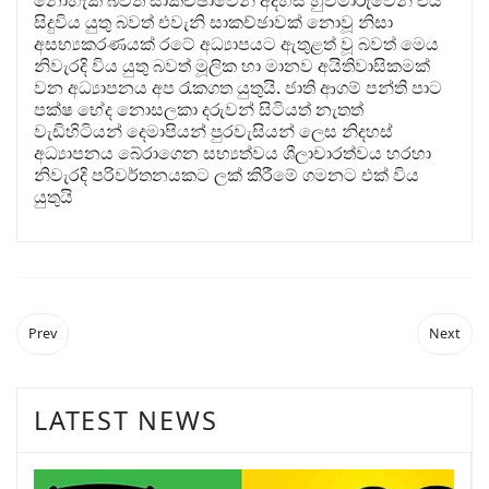
නොහැකි බවත් සාකච්ඡාවෙන් අදහස් හුවමාරුවෙන් එය
සිදුවිය යුතු බවත් එවැනි සාකච්ඡාවක් නොවූ නිසා
අසභ්‍යකරණයක් රටේ අධ්‍යාපයට ඇතුළත් වූ බවත් මෙය
නිවැරදි විය යුතු බවත් මූලික හා මානව අයිතිවාසිකමක්
වන අධ්‍යාපනය අප රැකගත යුතුයි. ජාති ආගම් පන්ති පාට
පක්ෂ භේද නොසලකා දරුවන් සිටියත් නැතත්
වැඩිහිටියන් දෙමාපියන් පුරවැසියන් ලෙස නිදහස්
අධ්‍යාපනය බේරාගෙන සභ්‍යත්වය ශීලාචාරත්වය හරහා
නිවැරදි පරිවර්තනයකට ලක් කිරීමේ ගමනට එක් විය
යුතුයි
Prev
Next
LATEST NEWS