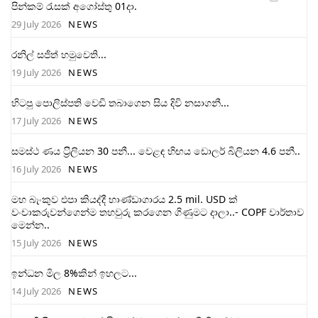
පින්කම් රැසක් අගෝස්තු 01දා.
29 July 2026
NEWS
රනිල් සජිත් හමුවෙති...
19 July 2026
NEWS
හිටපු පොලිස්පති වෙඩි තබාගෙන සිය දිවි නසාගනී...
17 July 2026
NEWS
සමස්ථ ණය ට‍්‍රිලියන 30 පනී... වෙළඳ හිඟය ඩොලර් බිලියන 4.6 පනී..
16 July 2026
NEWS
මහ බැංකුව එපා කියද්දී භාණ්ඩාගාරය 2.5 mil. USD ක්
වංචාකරුවන්ගෙන්ම තහවුරු කරගෙන ගිණුමට දාලා..- COPF වාර්තාව
මෙන්න..
15 July 2026
NEWS
ඉන්ධන මිල 8%කින් ඉහලට...
14 July 2026
NEWS