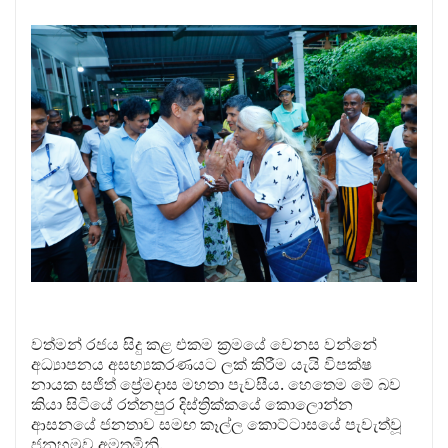
වත්මන් රජය සිදු කළ එකම ක්‍රමයේ වෙනස වන්නේ
අධ්‍යාපනය අසභ්‍යකරණයට ලක් කිරීම යැයි විපක්ෂ
නායක සජිත් ප්‍රේමදාස මහතා පැවසීය. හෙතෙම මේ බව
කියා සිටියේ රත්නපුර දිස්ත්‍රික්කයේ කොලොන්න
ආසනයේ ජනතාව සමඟ කෑල්ල කොට්ටාසයේ පැවැත්වූ
ජනහමුව අමතමිනි.