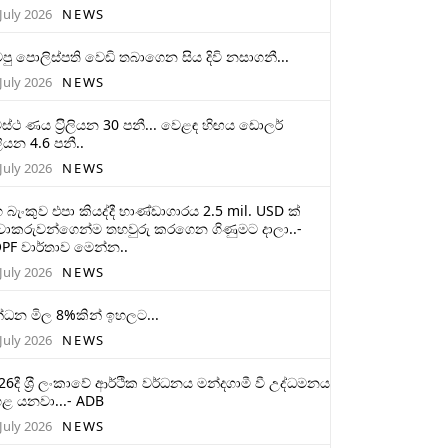
July 2026
NEWS
ටපු පොලිස්පති වෙඩි තබාගෙන සිය දිවි නසාගනී...
July 2026
NEWS
ස්ථ ණය ට‍්‍රිලියන 30 පනී... වෙළඳ හිඟය ඩොලර්
ලියන 4.6 පනී..
July 2026
NEWS
 බැංකුව එපා කියද්දී භාණ්ඩාගාරය 2.5 mil. USD ක්
චාකරුවන්ගෙන්ම තහවුරු කරගෙන ගිණුමට දාලා..-
PF වාර්තාව මෙන්න..
July 2026
NEWS
්ධන මිල 8%කින් ඉහලට...
July 2026
NEWS
26දී ශ‍්‍රී ලංකාවේ ආර්ථික වර්ධනය මන්දගාමී වී උද්ධමනය
ළ යනවා...- ADB
July 2026
NEWS