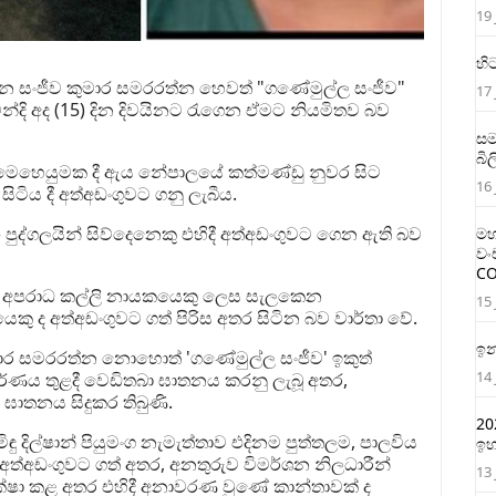
19 
හි
වන සංජීව කුමාර සමරරත්න හෙවත් "ගණේමුල්ල සංජීව"
17 
්දි අද (15) දින දිවයිනට රැගෙන ඒමට නියමිතව බව
සම
බි
මෙහෙයුමක දී ඇය නේපාලයේ කත්මණ්ඩු නුවර සිට
16 
සිටිය දී අත්අඩංගුවට ගනු ලැබීය.
 පුද්ගලයින් සිව්දෙනෙකු එහිදී අත්අඩංගුවට ගෙන ඇති බව
මහ
වං
CO
වන අපරාධ කල්ලි නායකයෙකු ලෙස සැලකෙන
15 
ු ද අත්අඩංගුවට ගත් පිරිස අතර සිටින බව වාර්තා වේ.
ඉන
ාර සමරරත්න නො‍හොත් 'ගණේමුල්ල සංජීව' ඉකුත්
14 
්ණය තුළදී වෙඩිතබා ඝාතනය කරනු ලැබූ අතර,
 ඝාතනය සිදුකර තිබුණි.
20
දිල්ෂාන් පියුමංග නැමැත්තාව එදිනම පුත්තලම, පාලවිය
ඉහ
 අත්අඩංගුවට ගත් අතර, අනතුරුව විමර්ශන නිලධාරීන්
13 
ක්ෂා කළ අතර එහිදී අනාවරණ වුණේ කාන්තාවක් ද