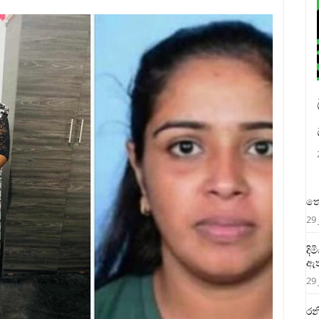
තෙ
29 
දි
ඇත
29 
රන