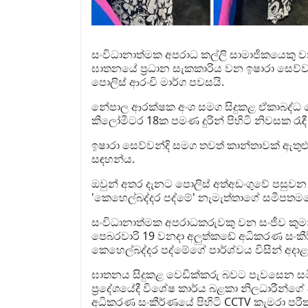
සංවිධානාත්මක අපරාධ කල්ලි සාමාජිකයෙකු 
ඝාතනයේ ප්‍රධාන සැකකාරිය වන ඉෂාරා සෙව්වන
පොලිස් ආරංචි මාර්ග පවසයි.
නේපාල ආරක්ෂක අංශ සමග සිදුකළ ඒකාබද්ධ 
කිලෝමීටර 18ක පමණ දුරින් පිහිටි නිවසක රැඳී 
ඉෂාරා සෙව්වන්දි සමග තවත් කාන්තාවක් ඇතුළු
සඳහන්ය.
ඔවුන් අතර දැනට පොලිස් අත්අඩංගුවේ පසු
'කෙහෙල්බද්දර පද්මේ' නැමැත්තාගේ සමීපතමයෙක
සංවිධානාත්මක අපරාධකරුවකු වන සංජීව කුම
පෙබරවාරි 19 වනදා අලුත්කඩේ අධිකරණ සංකීර
කෙහෙල්බද්දර පද්මේගේ පාර්ශ්වය විසින් අදාළ
ඝාතනය සිදුකළ වෙඩික්කරු බවට පැවසෙන සමිඳු 
ප්‍රදේශයේදී විශේෂ කාර්ය බළකා නිලධාරීන්ගේ
අධිකරණ සංකීර්ණයේ පිහිටි CCTV කැමරා පරී