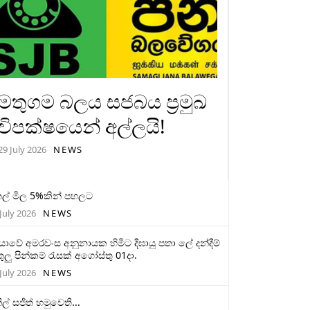
මතුගම බලය සජබය ප්‍රමුඛ
විපක්ෂයෙන් අල්ලයි!
29 July 2026
NEWS
ල් මිල 5%කින් පහලට
July 2026
NEWS
මියාවේ අමරවංස අනුනායක හිමිට දීඝායු පතා ලේ දන්දීම්
ුලු පින්කම් රැසක් අගෝස්තු 01දා.
July 2026
NEWS
ිල් සජිත් හමුවෙති...