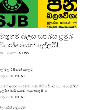
මතුගම බලය සජබය ප්‍රමුඛ
විපක්ෂයෙන් අල්ලයි!
29 July 2026
NEWS
ල් මිල 5%කින් පහලට
July 2026
NEWS
මියාවේ අමරවංස අනුනායක හිමිට දීඝායු පතා ලේ දන්දීම්
ුලු පින්කම් රැසක් අගෝස්තු 01දා.
July 2026
NEWS
ිල් සජිත් හමුවෙති...