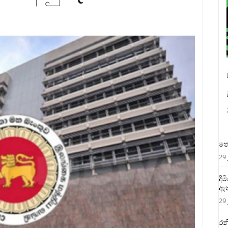
තෙ
29 
දි
ඇත
29 
රන