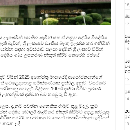
19 
හි
17 
සම
ය ලැබෙමින් පවතින බැවින් සහ ඒ අනුව දේශීය විදේශීය
බි
ති බැවින්, ශ්‍රී ලංකාවේ වාණිජ බැංකු ඉලක්ක කර ගනිමින්
යෝජන සඳහා අවස්ථාව සලසා දෙමින් ශ්‍රී ලංකාව විසින්
16 
ලද දේශීය ණය උපකරණ නිකුත් කිරීම කෙරෙහි රජයේ
මහ
වං
CO
ේන්තුව විසින් 2025 අගෝස්තු මාසයේදී ආයෝජකයන්ගේ
15 
 ඇති වෙළෙඳපොළ සමීක්ෂණයක ප්‍රතිඵල අනුව, වසරකට
ිකානු ඩොලර් මිලියන 100ක් දක්වා විවිධ ප්‍රමාණ
ඉන
උනන්දුවක් දක්වන බව තහවුරු වී ඇත.
14 
ෙස, දැනට පවතින නෛතික රාමුව තුළ මුදල්, ක්‍රම
20
ින් දේශීය ඩොලර් බැදුම්කර නිකුත් කිරීමට අදාළ කටයුතු
ඉහ
ආර්ථික සංවර්ධන අමාත්‍ය වශයෙන් ජනාධිපතිතුමා ඉදිරිපත්
ත කරන ලදී
13 