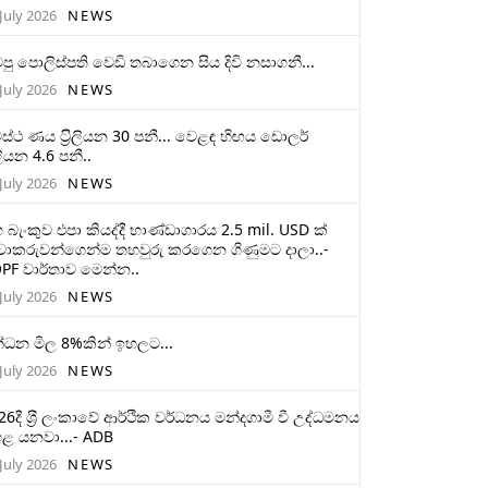
July 2026
NEWS
ටපු පොලිස්පති වෙඩි තබාගෙන සිය දිවි නසාගනී...
July 2026
NEWS
ස්ථ ණය ට‍්‍රිලියන 30 පනී... වෙළඳ හිඟය ඩොලර්
ලියන 4.6 පනී..
July 2026
NEWS
 බැංකුව එපා කියද්දී භාණ්ඩාගාරය 2.5 mil. USD ක්
චාකරුවන්ගෙන්ම තහවුරු කරගෙන ගිණුමට දාලා..-
PF වාර්තාව මෙන්න..
July 2026
NEWS
්ධන මිල 8%කින් ඉහලට...
July 2026
NEWS
26දී ශ‍්‍රී ලංකාවේ ආර්ථික වර්ධනය මන්දගාමී වී උද්ධමනය
ළ යනවා...- ADB
July 2026
NEWS