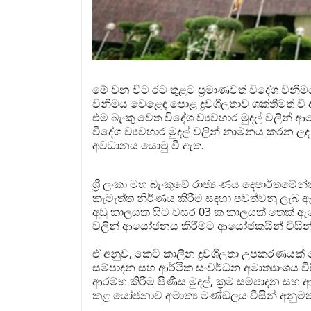
මේ වන විට රට තුළට ප්‍රමාණවත් විදේශ විනිම
විනිමය වෙළෙඳ පොළ ද්‍රවශීලතාව ශක්තිමත් වී ඇ
එම බැංකු වෙත විදේශ ව්‍යවහාර මුදල් වලින් ආ
විදේශ ව්‍යවහාර මුදල් වලින් නාමනය කරන 
අවධානය යොමු වී ඇත.
ශ්‍රී ලංකා මහ බැංකුවේ රාජ්‍ය ණය දෙපාර්තම
කැමැත්ත නිර්ණය කිරීම සඳහා පවත්වනු ලැබ
අඩු කාලයක සිට වසර 03 ක කාලයක් තෙක් ඇමෙර
වලින් ආයෝජනය කිරීමට ආයෝජකයින් විසින් 
ඒ අනුව, කෙටි කාලීන ද්‍රවශීලතා උපකරණයක් ල
සම්පාදන සහ ආර්ථික සංවර්ධන අමාත්‍යාංශය විස
ආරම්භ කිරීම පිණිස මුදල්, ක්‍රම සම්පාදන සහ 
කළ යෝජනාව අමාත්‍ය මණ්ඩලය විසින් අනුම